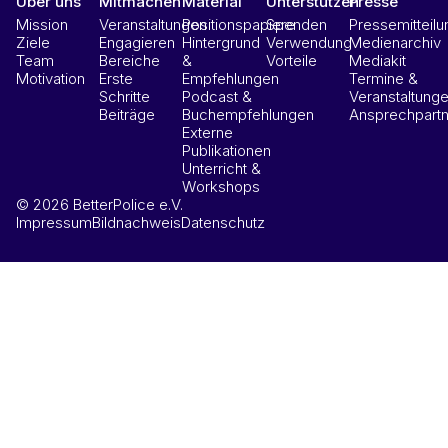
Über uns
Mitmachen
Material
Unterstützen
Presse
Mission
Veranstaltungen
Positionspapiere
Spenden
Pressemitteil
Ziele
Engagieren
Hintergrund
Verwendung
Medienarchiv
Team
Bereiche
&
Vorteile
Mediakit
Motivation
Erste
Empfehlungen
Termine &
Schritte
Podcast &
Veranstaltung
Beiträge
Buchempfehlungen
Ansprechpartn
Externe
Publikationen
Unterricht &
Workshops
© 2026 BetterPolice e.V.
Impressum
Bildnachweis
Datenschutz