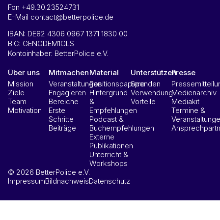
Fon +49.30.23524731
E-Mail contact@betterpolice.de
IBAN: DE82 4306 0967 1371 1830 00
BIC: GENODEM1GLS
Kontoinhaber: BetterPolice e.V.
Über uns
Mitmachen
Material
Unterstützen
Presse
Mission
Veranstaltungen
Positionspapiere
Spenden
Pressemitteil
Ziele
Engagieren
Hintergrund
Verwendung
Medienarchiv
Team
Bereiche
&
Vorteile
Mediakit
Motivation
Erste
Empfehlungen
Termine &
Schritte
Podcast &
Veranstaltung
Beiträge
Buchempfehlungen
Ansprechpartn
Externe
Publikationen
Unterricht &
Workshops
© 2026 BetterPolice e.V.
Impressum
Bildnachweis
Datenschutz