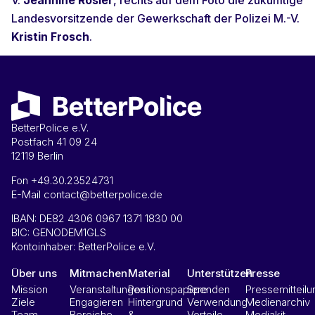
Landesvorsitzende der Gewerkschaft der Polizei M.-V.
Kristin Frosch
.
BetterPolice e.V.
Postfach 41 09 24
12119 Berlin
Fon +49.30.23524731
E-Mail contact@betterpolice.de
IBAN: DE82 4306 0967 1371 1830 00
BIC: GENODEM1GLS
Kontoinhaber: BetterPolice e.V.
Über uns
Mitmachen
Material
Unterstützen
Presse
Mission
Veranstaltungen
Positionspapiere
Spenden
Pressemitteil
Ziele
Engagieren
Hintergrund
Verwendung
Medienarchiv
Team
Bereiche
&
Vorteile
Mediakit