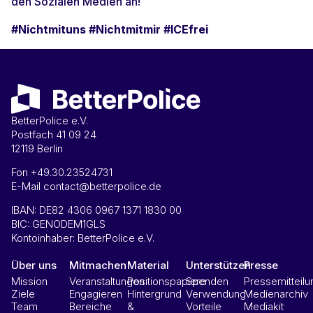
den Sozialen Medien an!
#Nichtmituns #Nichtmitmir #ICEfrei
BetterPolice e.V.
Postfach 41 09 24
12119 Berlin
Fon +49.30.23524731
E-Mail contact@betterpolice.de
IBAN: DE82 4306 0967 1371 1830 00
BIC: GENODEM1GLS
Kontoinhaber: BetterPolice e.V.
Über uns
Mitmachen
Material
Unterstützen
Presse
Mission
Veranstaltungen
Positionspapiere
Spenden
Pressemitteil
Ziele
Engagieren
Hintergrund
Verwendung
Medienarchiv
Team
Bereiche
&
Vorteile
Mediakit