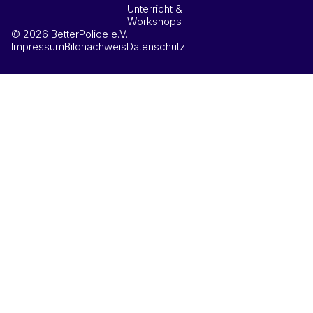
Unterricht &
Workshops
© 2026 BetterPolice e.V.
Impressum
Bildnachweis
Datenschutz