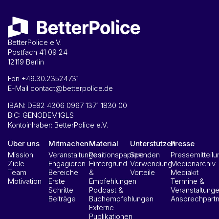
BetterPolice e.V.
Postfach 41 09 24
12119 Berlin
Fon +49.30.23524731
E-Mail contact@betterpolice.de
IBAN: DE82 4306 0967 1371 1830 00
BIC: GENODEM1GLS
Kontoinhaber: BetterPolice e.V.
Über uns
Mitmachen
Material
Unterstützen
Presse
Mission
Veranstaltungen
Positionspapiere
Spenden
Pressemitteil
Ziele
Engagieren
Hintergrund
Verwendung
Medienarchiv
Team
Bereiche
&
Vorteile
Mediakit
Motivation
Erste
Empfehlungen
Termine &
Schritte
Podcast &
Veranstaltung
Beiträge
Buchempfehlungen
Ansprechpartn
Externe
Publikationen